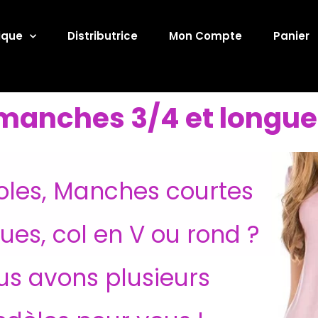
ique
Distributrice
Mon Compte
Panier
manches 3/4 et longue
les, Manches courtes
ues, col en V ou rond ?
us avons plusieurs