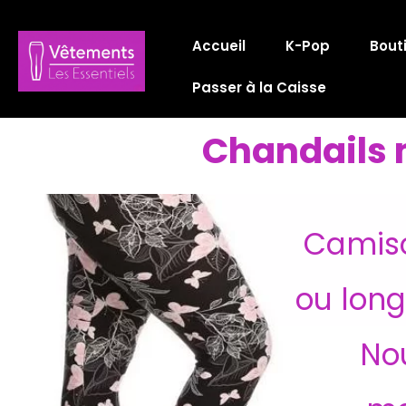
Aller
au
Accueil
K-Pop
Bout
contenu
Passer à la Caisse
Chandails 
Camiso
ou long
No