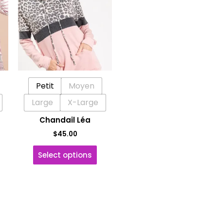
a
usieurs
plusieurs
riations.
variations.
es
Les
ptions
options
euvent
peuvent
Petit
Moyen
tre
être
hoisies
choisies
Large
X-Large
ur
sur
Chandail Léa
la
$
45.00
age
page
u
du
Select options
roduit
produit