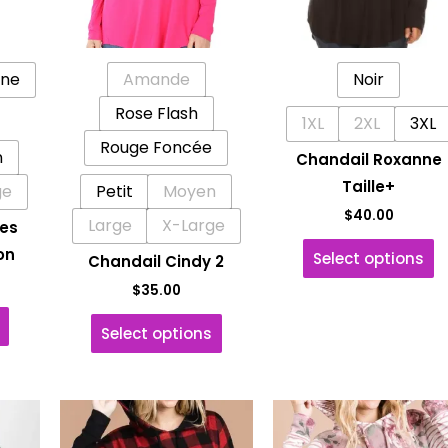
Les
Les
L
options
options
o
peuvent
peuvent
p
ine
Amande
Noir
être
être
ê
choisies
choisies
c
Rose Flash
1XL
2XL
3XL
sur
sur
s
Rouge Foncée
n
Chandail Roxanne
la
la
la
Taille+
ge
Petit
Moyen
page
page
p
$
40.00
du
du
d
Large
X-Large
es
produit
produit
p
on
Select options
Chandail Cindy 2
$
35.00
Select options
Ce
Ce
C
produit
produit
p