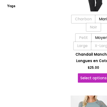
Yoga
Charbon
Mar
Noir
Petit
Moye
Large
X-Lar
Chandail Manch
Longues en Cot
$
25.00
Select options