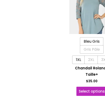
Bleu Gris
Gris Pâle
1XL
2XL
3
Chandail Rolan
Taille+
$
35.00
Select options