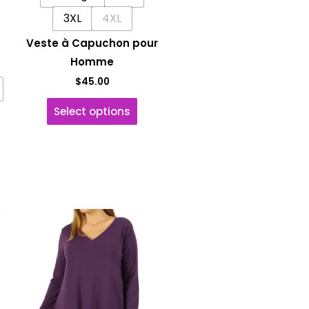
u
du
3XL
4XL
roduit
produit
Veste à Capuchon pour
Homme
$
45.00
Select options
e
Ce
roduit
produit
a
usieurs
plusieurs
riations.
variations.