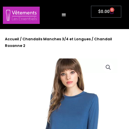
Aller
au
0
Panier
$
0.00
contenu
Accueil
/
Chandails Manches 3/4 et Longues
/ Chandail
Roxanne 2