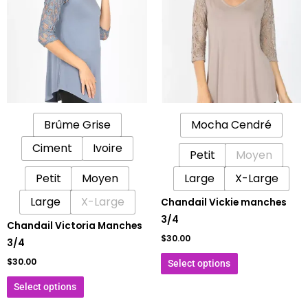
a
a
plusieurs
plusieurs
variations.
variations.
Les
Les
options
options
peuvent
peuvent
être
être
Brûme Grise
Mocha Cendré
choisies
choisies
sur
sur
Ciment
Ivoire
Petit
Moyen
la
la
Petit
Moyen
page
Large
X-Large
page
du
du
Large
X-Large
Chandail Vickie manches
produit
produit
3/4
Chandail Victoria Manches
$
30.00
3/4
$
30.00
Select options
Select options