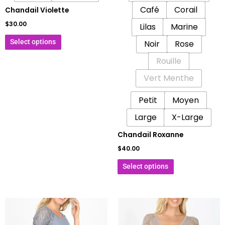
la
la
Café
Corail
Chandail Violette
page
page
$
30.00
Lilas
Marine
du
du
produit
produit
Select options
Noir
Rose
Rouille
Vert Menthe
Petit
Moyen
Large
X-Large
Chandail Roxanne
$
40.00
Select options
Ce
Ce
produit
produit