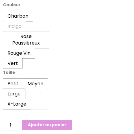
quantité
Couleur
de
Charbon
Chandail
Indigo
Roxanne
2
Rose
Poussiéreux
Rouge Vin
Vert
Taille
Petit
Moyen
Large
X-Large
Ajouter au panier