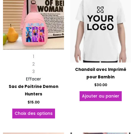
a
plusieurs
variations.
Les
options
peuvent
être
1
choisies
2
sur
Chandail avec Imprimé
3
la
pour Bambin
Effacer
page
$
30.00
Sac de Poitrine Demon
du
Hunters
Ajouter au panier
produit
$
15.00
Choix des options