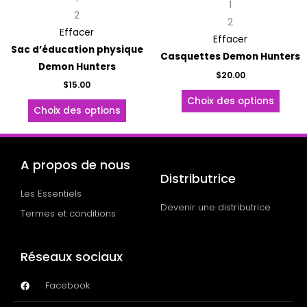
1
choisies
choisi
2
2
sur
sur
Effacer
Effacer
la
la
Sac d’éducation physique
Casquettes Demon Hunters
page
page
Demon Hunters
$
20.00
du
du
$
15.00
produit
produ
Choix des options
Choix des options
A propos de nous
Distributrice
Les Essentiels
Devenir une distributrice
Termes et conditions
Réseaux sociaux
Facebook