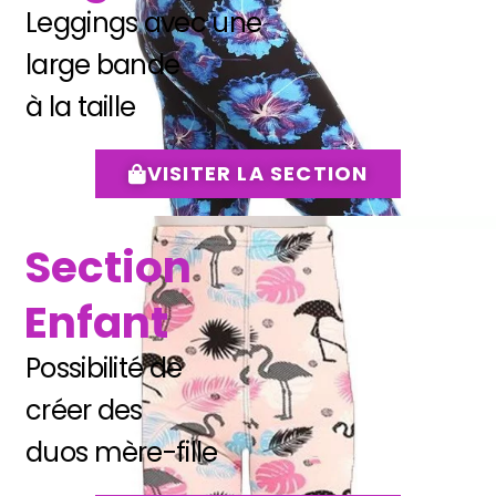
Leggings avec une
large bande
à la taille
VISITER LA SECTION
Section
Enfant
Possibilité de
créer des
duos mère-fille