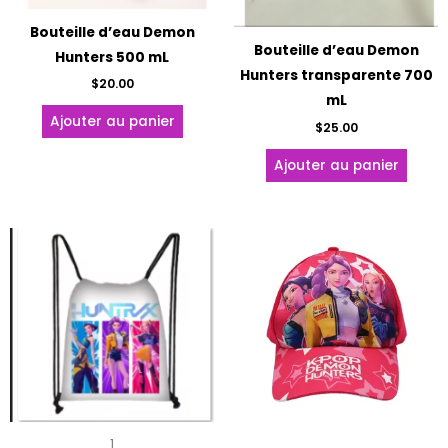
Bouteille d’eau Demon
Bouteille d’eau Demon
Hunters 500 mL
Hunters transparente 700
$
20.00
mL
Ajouter au panier
$
25.00
Ajouter au panier
Ce
Ce
produit
produ
a
a
plusieurs
plusie
variations.
variat
Les
Les
options
optio
peuvent
peuve
être
être
1