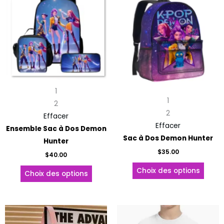
produit
produ
a
a
plusieurs
plusie
variations.
variat
Les
Les
options
optio
peuvent
peuve
1
être
être
1
2
choisies
choisi
2
Effacer
sur
sur
Effacer
Ensemble Sac à Dos Demon
la
la
Sac à Dos Demon Hunter
Hunter
page
page
$
35.00
du
du
$
40.00
produit
produ
Choix des options
Choix des options
Ce
produit