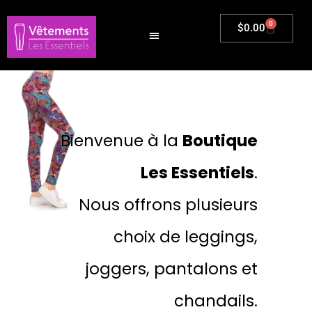
Aller
au
0
Panier
$
0.00
contenu
Bienvenue à la
Boutique
Les Essentiels
.
Nous offrons plusieurs
choix de leggings,
joggers, pantalons et
chandails.