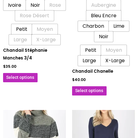
Ivoire
Noir
Rose
Aubergine
choisies
choisies
sur
sur
Rose Désert
Bleu Encre
la
la
Charbon
Lime
Petit
Moyen
page
page
Noir
du
du
Large
X-Large
produit
produit
Petit
Moyen
Chandail Stéphanie
Manches 3/4
Large
X-Large
$
35.00
Chandail Chanelle
Select options
$
40.00
Select options
Ce
Ce
produit
produit
a
a
plusieurs
plusieurs