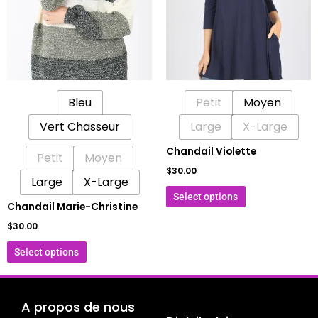
variations.
variations.
Les
Les
options
options
peuvent
peuvent
être
être
Bleu
Petit
Moyen
choisies
choisies
sur
sur
Vert Chasseur
Large
X-Large
la
la
Chandail Violette
Petit
Moyen
page
page
$
30.00
du
du
Large
X-Large
produit
produit
Select options
Chandail Marie-Christine
$
30.00
Select options
A propos de nous