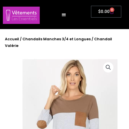
Aller
au
0
Panier
$
0.00
contenu
Accueil
/
Chandails Manches 3/4 et Longues
/ Chandail
Valérie