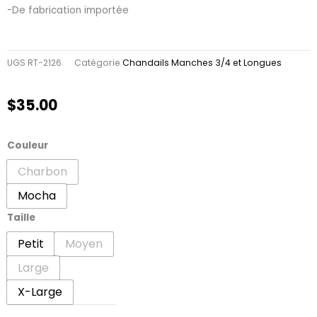
-De fabrication importée
UGS
RT-2126
Catégorie
Chandails Manches 3/4 et Longues
$
35.00
quantité
Couleur
de
Charbon
Chandail
Mocha
Valérie
Taille
Petit
Moyen
Large
X-Large