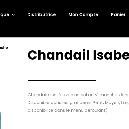
ique
Distributrice
Mon Compte
Panier
elle
Chandail Isabe
Chandail ajusté avec un col en V, manches long
Disponible dans les grandeurs Petit, Moyen, Larg
disponibilité dans le menu déroulant).