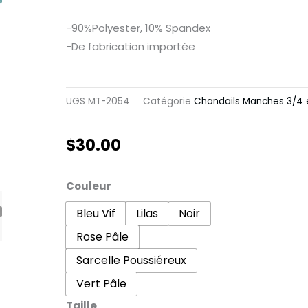
-90%Polyester, 10% Spandex
-De fabrication importée
UGS
MT-2054
Catégorie
Chandails Manches 3/4 
$
30.00
quantité
Couleur
de
Bleu Vif
Lilas
Noir
Chandail
Rose Pâle
Isabelle
Sarcelle Poussiéreux
Vert Pâle
Taille