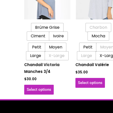
variations.
vari
Les
Les
options
opti
peuvent
peu
Brûme Grise
Charbon
être
être
Ciment
Ivoire
Mocha
choisies
choi
sur
sur
Petit
Moyen
Petit
Moye
la
la
Large
X-Large
Large
X-Lar
page
pag
Chandail Victoria
Chandail Valérie
du
du
Manches 3/4
produit
prod
$
35.00
$
30.00
Select options
Select options