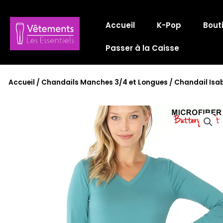
Aller
au
Accueil
K-Pop
Bout
contenu
Passer à la Caisse
Accueil
/
Chandails Manches 3/4 et Longues
/ Chandail Isab