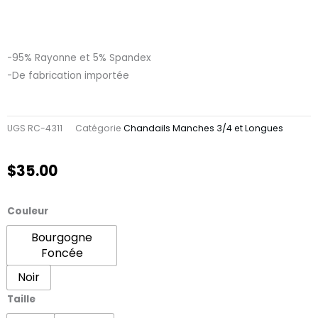
-95% Rayonne et 5% Spandex
-De fabrication importée
UGS
RC-4311
Catégorie
Chandails Manches 3/4 et Longues
$
35.00
quantité
Couleur
de
Bourgogne
Veste
Foncée
Sans
Noir
Manche
Asymétrique
Taille