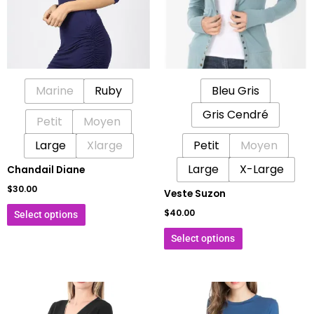
variations.
variations.
Les
Les
options
options
peuvent
peuvent
être
être
Marine
Ruby
Bleu Gris
choisies
choisies
sur
sur
Gris Cendré
Petit
Moyen
la
la
Large
page
Xlarge
Petit
Moyen
page
du
du
Large
X-Large
Chandail Diane
produit
produit
$
30.00
Veste Suzon
$
40.00
Select options
Select options
Ce
Ce
produit
produit