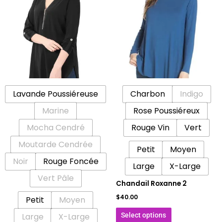
a
a
plusieurs
plusieurs
variations.
variations.
Les
Les
options
options
peuvent
peuvent
être
être
Lavande Poussiéreuse
Charbon
Indigo
choisies
choisies
sur
sur
Marine
Rose Poussiéreux
la
la
Mocha Cendré
Rouge Vin
Vert
page
page
Moutarde Cendrée
du
du
Petit
Moyen
produit
produit
Noir
Rouge Foncée
Large
X-Large
Vert Pâle
Chandail Roxanne 2
$
40.00
Petit
Moyen
Select options
Large
X-Large