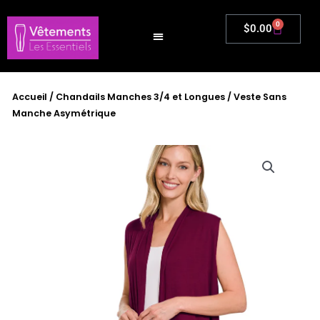
Aller
au
0
Panier
$
0.00
contenu
Accueil
/
Chandails Manches 3/4 et Longues
/ Veste Sans
Manche Asymétrique