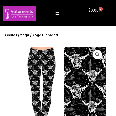
Aller
au
0
Panier
$
0.00
contenu
Accueil
/
Yoga
/ Yoga Highland