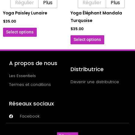
Régulier
Plus
Régulier
Plus
choisies
choisies
sur
sur
Yoga Paisley Lunaire
Yoga Éléphant Mandala
la
la
Turquoise
$
35.00
page
page
$
35.00
Select options
du
du
Select options
produit
produit
A propos de nous
Distributrice
Les Essentiels
Devenir une distributrice
Termes et conditions
Réseaux sociaux
Facebook