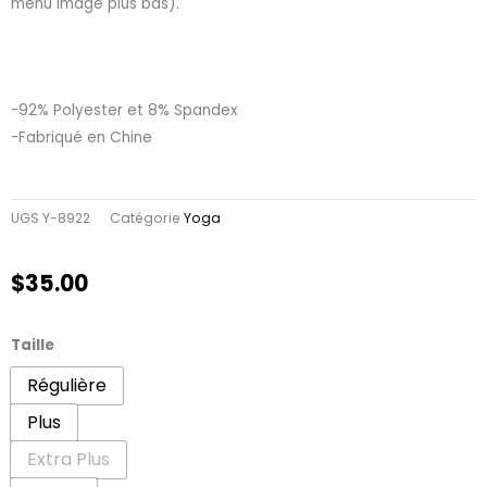
menu imagé plus bas).
-92% Polyester et 8% Spandex
-Fabriqué en Chine
UGS
Y-8922
Catégorie
Yoga
$
35.00
quantité
Taille
de
Régulière
Yoga
Plus
Highland
Extra Plus