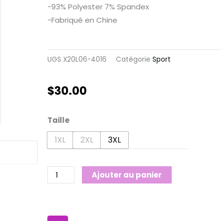
-93% Polyester 7% Spandex
-Fabriqué en Chine
UGS
X20L06-4016
Catégorie
Sport
$
30.00
quantité
Taille
de
1XL
2XL
3XL
Sport
Géométrique
Taille+
Ajouter au panier
F