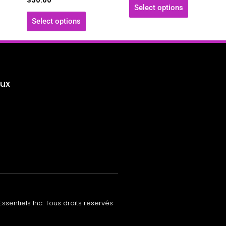
$
30.00
Select options
du
du
Select options
uit
produit
produit
ux
ssentiels Inc. Tous droits réservés