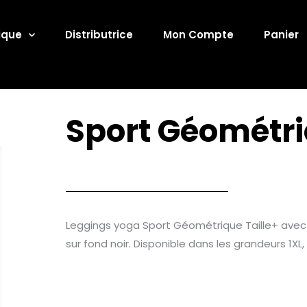
ique
Distributrice
Mon Compte
Panier
Sport Géométri
Leggings yoga Sport Géométrique Taille+ avec d
sur fond noir. Disponible dans les grandeurs 1XL,