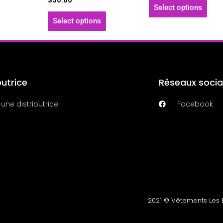
$
30.00
Select options
du
du
Select options
produit
prod
butrice
Réseaux socia
 une distributrice
Facebook
2021 © Vêtements Les E