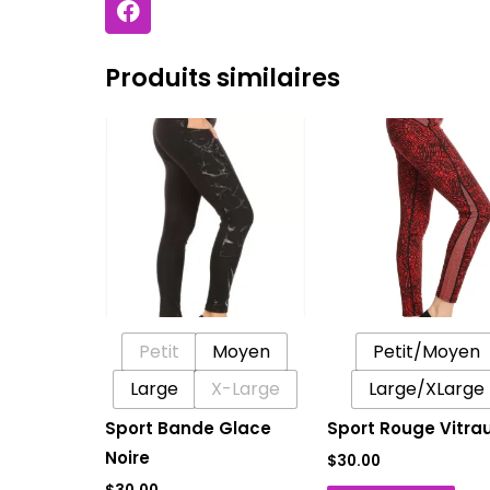
a
c
e
Produits similaires
b
o
Ce
Ce
o
k
produit
prod
a
a
plusieurs
plus
variations.
vari
Les
Les
options
opti
peuvent
peu
Petit
Moyen
Petit/Moyen
être
être
Large
X-Large
Large/XLarge
choisies
choi
sur
sur
Sport Bande Glace
Sport Rouge Vitra
la
la
Noire
$
30.00
page
pag