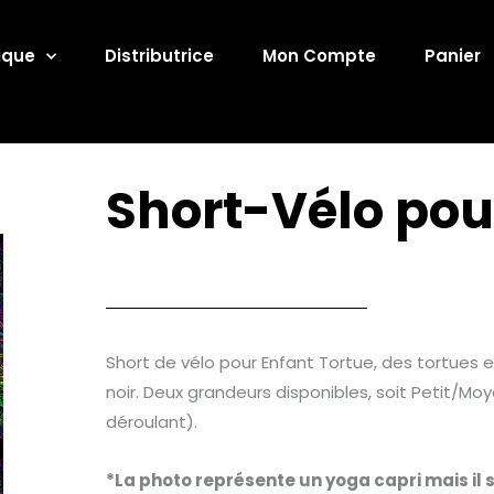
ique
Distributrice
Mon Compte
Panier
Short-Vélo pou
Short de vélo pour Enfant Tortue, des tortues et
noir. Deux grandeurs disponibles, soit Petit/Moy
déroulant).
*La photo représente un yoga capri mais il s