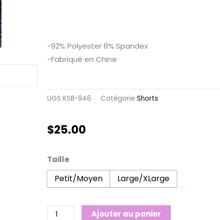
-92% Polyester 8% Spandex
-Fabriqué en Chine
UGS
KSB-946
Catégorie
Shorts
$
25.00
quantité
Taille
de
Petit/Moyen
Large/XLarge
Short-
Vélo
pour
Ajouter au panier