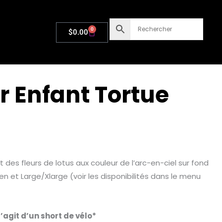
0
Panier
$
0.00
r Enfant Tortue
 des fleurs de lotus aux couleur de l’arc-en-ciel sur fond
en et Large/Xlarge (voir les disponibilités dans le menu
’agit d’un short de vélo*