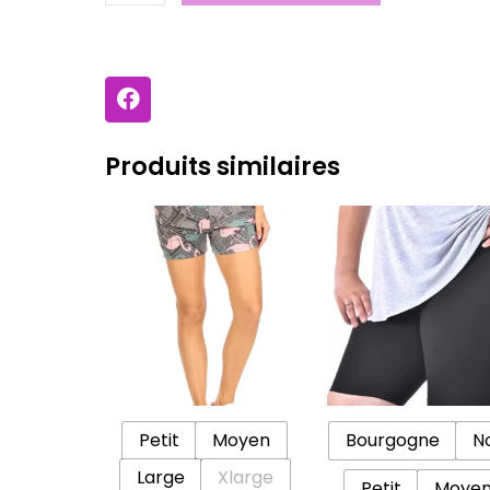
Enfant
Tortue
F
a
c
e
Produits similaires
b
o
Ce
Ce
o
k
produit
prod
a
a
plusieurs
plus
variations.
vari
Les
Les
options
opti
peuvent
peu
Petit
Moyen
Bourgogne
No
être
être
Large
Xlarge
choisies
choi
Petit
Moye