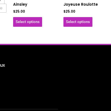
Ainsley
Joyeuse Roulotte
sur
sur
ge
$
25.00
$
25.00
la
la
e
page
page
Select options
Select options
du
du
uit
produit
produit
ux