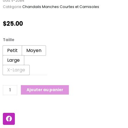
UGS
V-2084
Catégorie
Chandails Manches Courtes et Camisoles
$
25.00
quantité
Taille
de
Petit
Moyen
Camisole
Large
Chien
Matelot
X-Large
Ajouter au panier
F
a
c