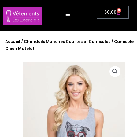
Aller
au
0
Panier
$
0.00
contenu
Accueil
/
Chandails Manches Courtes et Camisoles
/ Camisole
Chien Matelot