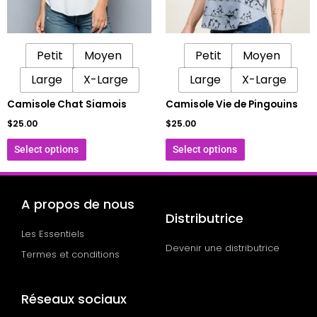
options
options
peuvent
peuvent
être
être
Petit
Moyen
Petit
Moyen
choisies
choisies
sur
sur
Large
X-Large
Large
X-Large
la
la
Camisole Chat Siamois
Camisole Vie de Pingouins
page
page
$
25.00
$
25.00
du
du
produit
produit
Select options
Select options
A propos de nous
Distributrice
Les Essentiels
Devenir une distributrice
Termes et conditions
Réseaux sociaux