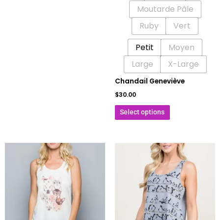
Moutarde Pâle
Ruby
Vert
Petit
Moyen
Large
X-Large
Chandail Geneviève
$
30.00
Select options
Ce
Ce
produit
produit
a
a
plusieurs
plusieurs
variations.
variations.
Les
Les