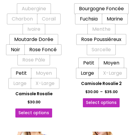
être
être
Aubergine
Bourgogne Foncée
choisies
choisie
sur
sur
Charbon
Corail
Fuchsia
Marine
la
la
Ivoire
Menthe
page
page
Moutarde Dorée
Rose Poussiéreux
du
du
produit
produit
Noir
Rose Foncé
Sarcelle
Rose Pâle
Petit
Moyen
Petit
Moyen
Large
X-Large
Large
X-Large
Camisole Rosalie 2
$
30.00
–
$
35.00
Camisole Rosalie
$
30.00
Select options
Select options