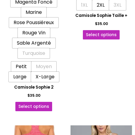
Magenta Foncé
page
1XL
2XL
3XL
page
Marine
du
du
Camisole Sophie Taille +
produit
produit
Rose Poussiéreux
$
35.00
Rouge Vin
Select options
Sable Argenté
Turquoise
Petit
Moyen
Large
X-Large
Camisole Sophie 2
$
35.00
Select options
Ce
Ce