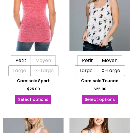
produit
produit
a
a
plusieurs
plusieu
variations.
variatio
Les
Les
options
options
peuvent
peuven
être
être
Petit
Moyen
Petit
Moyen
choisies
choisie
sur
sur
Large
X-Large
Large
X-Large
la
la
Camisole Sport
Camisole Toucan
page
page
$
25.00
$
25.00
du
du
produit
produit
Select options
Select options
Ce
Ce
produit
produit