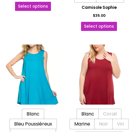
Select options
Camisole Sophie
$
35.00
Select options
Ce
Ce
produit
produit
a
a
plusieurs
plusieu
variations.
variatio
Les
Les
options
options
peuvent
peuven
être
être
Blanc
Blanc
Corail
choisies
choisie
sur
sur
Bleu Poussiéreux
Marine
Noir
Vin
la
la