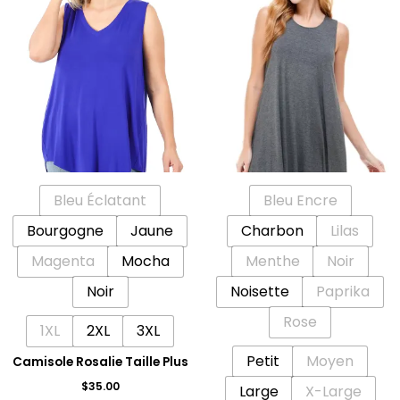
Ce
Ce
produit
produit
a
a
plusieurs
plusieu
variations.
variatio
Les
Les
options
options
peuvent
peuven
être
être
Bleu Éclatant
Bleu Encre
choisies
choisie
sur
sur
Bourgogne
Jaune
Charbon
Lilas
la
la
Magenta
Mocha
Menthe
Noir
page
page
Noir
Noisette
Paprika
du
du
produit
produit
Rose
1XL
2XL
3XL
Petit
Moyen
Camisole Rosalie Taille Plus
$
35.00
Large
X-Large