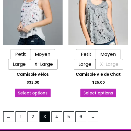
a
a
plusieurs
plusieu
variations.
variatio
Les
Les
options
options
peuvent
peuven
être
être
Petit
Moyen
Petit
Moyen
choisies
choisie
sur
sur
Large
X-Large
Large
X-Large
la
la
Camisole Vélos
Camisole Vie de Chat
page
page
$
32.00
$
25.00
du
du
produit
produit
Select options
Select options
←
1
2
3
4
5
6
→