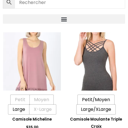
Ce
Ce
produit
produit
a
a
plusieurs
plusieu
variations.
variatio
Les
Les
options
options
peuvent
peuven
être
être
Petit
Moyen
Petit/Moyen
choisies
choisie
sur
sur
Large
X-Large
Large/XLarge
la
la
Camisole Micheline
Camisole Moulante Triple
page
page
Croix
$
35.00